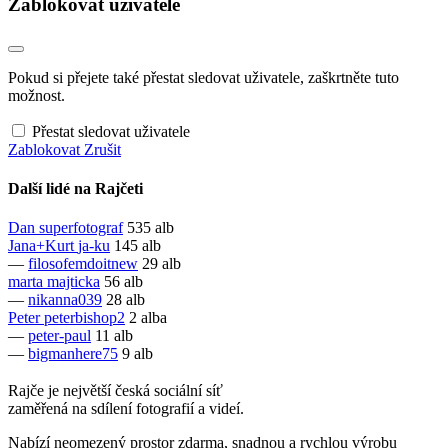
Zablokovat uživatele
Pokud si přejete také přestat sledovat uživatele, zaškrtněte tuto
možnost.
Přestat sledovat uživatele
Zablokovat
Zrušit
Další lidé na Rajčeti
Dan
superfotograf
535 alb
Jana+Kurt
ja-ku
145 alb
—
filosofemdoitnew
29 alb
marta
majticka
56 alb
—
nikanna039
28 alb
Peter
peterbishop2
2 alba
—
peter-paul
11 alb
—
bigmanhere75
9 alb
Rajče je největší česká sociální síť
zaměřená na sdílení fotografií a videí.
Nabízí neomezený prostor zdarma, snadnou a rychlou výrobu