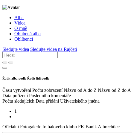
Alba
Videa
O mně
Oblíbená alba
Oblíbenci
Sledujte videa
Sledujte videa na Rajčeti
Řadit alba podle
Řadit lidi podle
Času vytvoření
Počtu zobrazení
Názvu od A do Z
Názvu od Z do A
Data pořízení
Posledního komentáře
Počtu sledujících
Data přidání
Uživatelského jména
1
Oficiální Fotogalerie fotbalového klubu FK Baník Albrechtice.