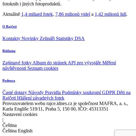
fotoknih i jiných fotoproduktů.
Aktuálně
1,4 miliard fotek
,
7,86 milionů videí
a
1,42 milionů lidí
.
O Rajčeti
Kontakty
Novinky
Zelináři
Statistiky DSA
Reklama
Zajímavé fotky
Album do stránek
API pro vývojáře
Měření
návštěvnosti
Seznam cookies
Podpora
Časté dotazy
Návody
Pravidla
Podmínky soukromí
GDPR
Děti na
Rajčeti
Hlášení závadných fotek
Provozovatelem webu rajce.idnes.cz je společnost MAFRA, a. s.,
Karla Engliše 519/11, Praha 5, 150 00, IČO: 45313351
Nastavení cookies
|
Čeština
Čeština
English